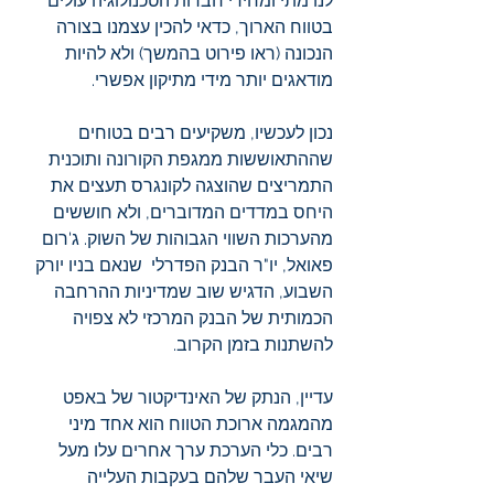
לנו מתי ומחירי חברות הטכנולוגיה עולים 
בטווח הארוך, כדאי להכין עצמנו בצורה 
הנכונה (ראו פירוט בהמשך) ולא להיות 
מודאגים יותר מידי מתיקון אפשרי.
נכון לעכשיו, משקיעים רבים בטוחים 
שההתאוששות ממגפת הקורונה ותוכנית 
התמריצים שהוצגה לקונגרס תעצים את 
היחס במדדים המדוברים, ולא חוששים 
מהערכות השווי הגבוהות של השוק. ג'רום 
פאואל, יו"ר הבנק הפדרלי  שנאם בניו יורק 
השבוע, הדגיש שוב שמדיניות ההרחבה 
הכמותית של הבנק המרכזי לא צפויה 
להשתנות בזמן הקרוב.
עדיין, הנתק של האינדיקטור של באפט 
מהמגמה ארוכת הטווח הוא אחד מיני 
רבים. כלי הערכת ערך אחרים עלו מעל 
שיאי העבר שלהם בעקבות העלייה 