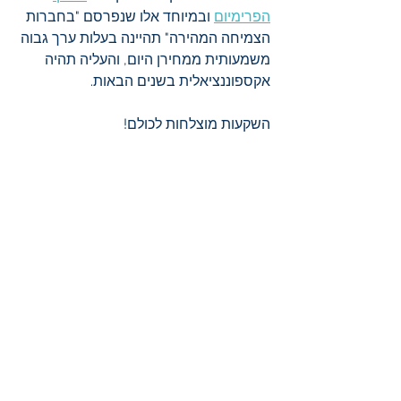
הפרימיום
 ובמיוחד אלו שנפרסם "בחברות 
הצמיחה המהירה" תהיינה בעלות ערך גבוה 
משמעותית ממחירן היום, והעליה תהיה 
אקספוננציאלית בשנים הבאות. 
השקעות מוצלחות לכולם!
שימו לב שבמאמר זה אנחנו משתפים 
אתכם בתחזיותינו, דעותינו ושיקולינו, אך אין 
זה יעוץ או הכוונה כיצד לפעול ו/או לנהל את 
השקעותיכם. על כל אחד ואחת לבצע את 
בדיקותיו/ה ולהסיק מסקנות בהתאם 
להעדפותיו/ה.