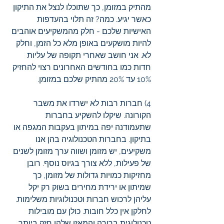
מהתיק במזומן, כך שתוכלו לנצל את התיקון 
כאשר יגיע. כמה? זה תלוי בהעדפות 
האישיות שלכם - חלק מהמשקיעים אוהבים 
להיות מושקעים באופן מלא כל הזמן, וחלק 
לא. אני חושב שאחרי תקופה של עליות 
חדות כמו בחודשים האחרונים רצוי להחזיק 
10% עד 20% מהתיק שלכם במזומן. 
4) חברות רבות לא ישרדו את משבר 
הקורונה. שיקלו להשקיע בחברות 
שתעמודנה יפה במיתון בעקבות המגפה או 
בתיקון. בחברות הטכנולוגיה בהן אנו 
משקיעים, יש מזומן ושווה ערך מזומן לשנים 
של פעילות, ללא צורך בגיוס נוסף. רובן 
מחזיקות כמויות גדולות של מזומן, כך 
שמיתון או ירידת מחירים בשוק רק יקל 
עליהן לרכוש חברות וטכנולוגיות משלימות. 
לחלקן אין כלל חובות. כולן עם מובילות 
טכנולוגית ברורה והמאזן שלהן חזק ביותר. 