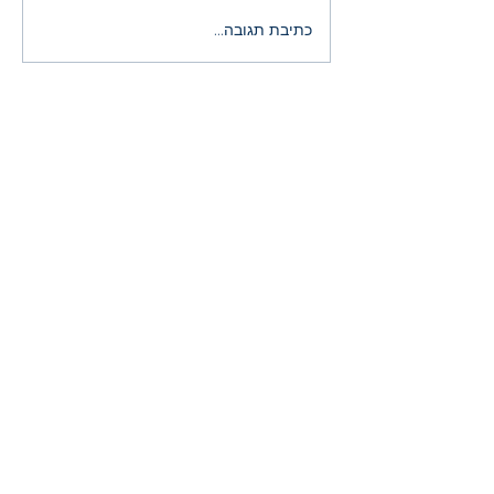
הירידות במניות ה־AI: רעש
כתיבת תגובה...
זמני או הזדמנות היסטורית?