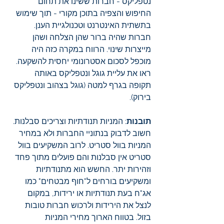
נטפליקס - חברות ששינו את תחום 
החיפוש והצפיה בתוכן מקורי - תוך שימוש 
בתשתית האינטרנט וטכנולגיית הענן. 
חברות שהיה ברור שהן הצלחה ושהן 
מייצרות שינוי. הרווח במקרה כזה היה 
מוכפל לסכום אסטרונומי יחסית להשקעה. 
ראו את עליית גוגל ונטפליקס באותה 
תקופה בגרף למטה (גוגל בצהוב ונטפליקס 
בירוק). 
תובנות
: המניות תנודתיות וצריכים סבלנות. 
חשוב לדבוק בנתוניי החברות ולא במחיר 
המניות בוול סטריט. לרוב המשקיעים בוול 
סטריט אין סבלנות והם פועלים מתוך פחד 
וזהירות יתר. החשש הוא מתנודתיות 
ומשקיעים בורחים ל"חוף מבטחים" כמו 
אג"ח בעת תנודתיות או ירידות, במקום 
לנצל את הירידות ולרכוש חברות טובות 
בזול. בטווח הארוך מחירי המניות 