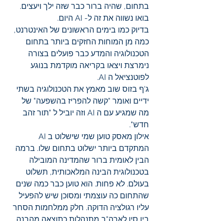
בתחום, שהיה ברור כבר שזה ילך ויעצים.
בואו נשווה את זה ל- AI היום.
בדיוק כמו בימים הראשונים של האינטרנט, 
כמה מן המוחות החזקים ביותר בתחום 
הטכנולוגיה והמדע כבר פועלים בצורה 
נימרצת ויצאו בקריאה מוקדמת בנוגע 
לפוטנציאל ה AI.
ג'ף בזוס שוב מאמץ את הטכנולוגיה בשתי 
ידיים ואומר "קשה להפריז בהשפעה" של 
מה שמגיע עם ה AI וזה יוביל ל "תור זהב 
חדש".
אילון מאסק טוען שמי שישלוט ב AI 
המתקדם ביותר ישלוט בתחום שלו. ברמה 
הבין לאומית ברור שהמדינה המובילה 
בטכנולוגית הבינה המלאכותית, תשלוט 
בעולם. לא פחות. הוא טוען כבר כמה שנים 
שהתחום כה עוצמתי ומסוכן שיש להפעיל 
עליו רגולציה הדוקה. חלק ממלחמות הסחר 
בין סין לארה"ב מתנהלות כתוצאה מהבנה 