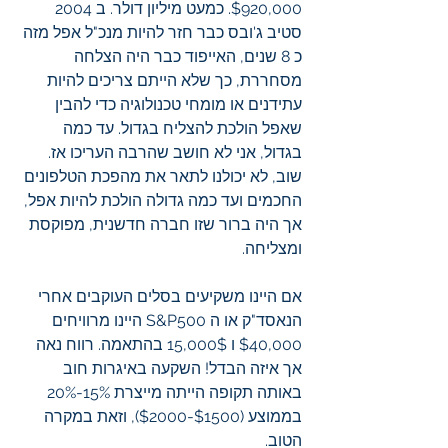
$920,000. כמעט מיליון דולר. ב 2004 
סטיב ג'ובס כבר חזר להיות מנכ"ל אפל מזה 
כ 8 שנים, האייפוד כבר היה הצלחה 
מסחררת, כך שלא הייתם צריכים להיות 
עתידנים או מומחי טכנולוגיה כדי להבין 
שאפל הולכת להצליח בגדול. עד כמה 
בגדול, אני לא חושב שהרבה העריכו אז. 
שוב, לא יכולנו לתאר את מהפכת הטלפונים 
החכמים ועד כמה גדולה הולכת להיות אפל, 
אך היה ברור שזו חברה חדשנית, מפוקסת 
ומצליחה.
אם היינו משקיעים בסלים העוקבים אחרי 
הנאסד"ק או ה S&P500 היינו מרוויחים 
$40,000 ו 15,000$ בהתאמה. רווח נאה 
אך איזה הבדל! השקעה באיגרות חוב 
באותה תקופה הייתה מייצרת 15%-20% 
בממוצע ($1500-$2000), וזאת במקרה 
הטוב. 