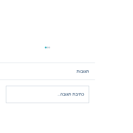
תגובות
הירידות במניות ה־AI: רעש
כתיבת תגובה...
זמני או הזדמנות היסטורית?