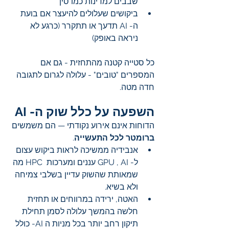
שבבים למדינות כמו סין
ביקושים שעלולים להיעצר אם בועת 
ה- AI תדעך או תתקרר (כרגע לא 
ניראה באופק)
כל סטייה קטנה מהתחזית - גם אם 
המספרים "טובים" - עלולה לגרום לתגובה 
חדה מטה.
השפעה על כלל שוק ה- AI
הדוחות אינם אירוע נקודתי — הם משמשים 
ברומטר לכל התעשייה
.
אנבידיה ממשיכה לראות ביקוש עצום 
ל- GPU , AI עננים ומערכות  HPC מה 
שמאותת שהשוק עדיין בשלבי צמיחה 
ולא בשיא.
האטה, ירידה במרווחים או תחזית 
חלשה בהמשך עלולה לסמן תחילת 
תיקון רחב יותר בכל מניות ה AI- כולל 