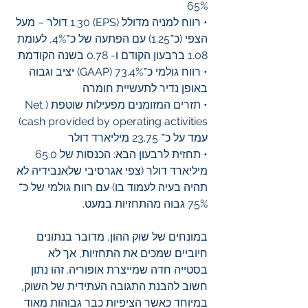
65%
• רווח למניה מדולל (EPS) 1.30 דולר – מעל 
הצפי (כ־1.25) עם הפתעה של כ־4%, לעומת 
1.08 ברבעון הקודם ו- 0.78 בשנה הקודמת
• רווח גולמי כ־73.4% (GAAP) יציב וגבוה 
באופן נדיר לתעשיית חומרה
• תזרים המזומנים מפעילות שוטפת (Net 
cash provided by operating activities) 
עמד על כ־ 23.75 מיליארד דולר 
• תחזית לרבעון הבא: הכנסות של 65.0 
מיליארד דולר (צפי אגרסיבי שלאנבידיה לא 
תהיה בעיה לעמוד בו) עם רווח גולמי של כ־ 
75% גבוה מהתחזיות במעט.
במונחים של שוק ההון, מדובר בנתונים 
חיוביים שמכים את התחזיות, אך לא 
בסטייה חדה שמייצרת אופוריה. זהו נתון 
חשוב להבנת התגובה העתידית של השוק, 
במיוחד כאשר הציפיות כבר גבוהות מאוד 