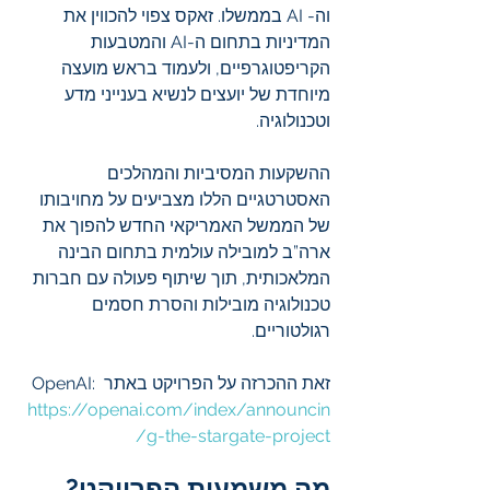
וה- AI בממשלו. זאקס צפוי להכווין את 
המדיניות בתחום ה-AI והמטבעות 
הקריפטוגרפיים, ולעמוד בראש מועצה 
מיוחדת של יועצים לנשיא בענייני מדע 
וטכנולוגיה.
ההשקעות המסיביות והמהלכים 
האסטרטגיים הללו מצביעים על מחויבותו 
של הממשל האמריקאי החדש להפוך את 
ארה”ב למובילה עולמית בתחום הבינה 
המלאכותית, תוך שיתוף פעולה עם חברות 
טכנולוגיה מובילות והסרת חסמים 
רגולטוריים.
זאת ההכרזה על הפרויקט באתר OpenAI: 
https://openai.com/index/announcin
g-the-stargate-project/
מה משמעות הפרויקט?