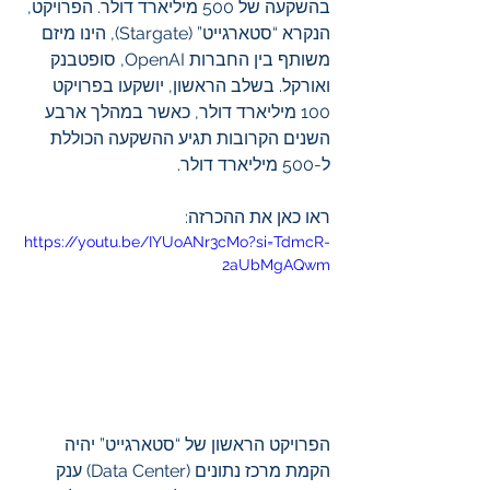
בהשקעה של 500 מיליארד דולר. הפרויקט, 
הנקרא “סטארגייט” (Stargate), הינו מיזם 
משותף בין החברות OpenAI, סופטבנק 
ואורקל. בשלב הראשון, יושקעו בפרויקט 
100 מיליארד דולר, כאשר במהלך ארבע 
השנים הקרובות תגיע ההשקעה הכוללת 
ל-500 מיליארד דולר.
ראו כאן את ההכרזה:
https://youtu.be/IYUoANr3cMo?si=TdmcR-
2aUbMgAQwm
הפרויקט הראשון של “סטארגייט” יהיה 
הקמת מרכז נתונים (Data Center) ענק 