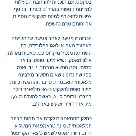
בטקסס, עם תוכניות להרחבת הפעילות 
למדינות נוספות בארה”ב בעתיד. בנוסף, 
צפויים להצטרף למיזם משקיעים נוספים, 
אך זהותם טרם נחשפה.
הכרזה זו מגיעה לאחר פגישה שהתקיימה 
באחוזת מאר-א-לאגו בפלורידה, בה 
השתתפו מנכ”ל מיקרוסופט, סאטיה נאדלה, 
אילון מאסק, נשיא מיקרוסופט, בראד 
סמית’, וסגן הנשיא הנבחר, ג’יי.די ואנס. 
בפגישה נדונו נושאים הקשורים לבינה 
מלאכותית ואבטחת סייבר, והודגשה כוונת 
מיקרוסופט להשקיע כ-80 מיליארד דולר 
במרכזי נתונים ל-AI, כאשר למעלה מ-50 
מיליארד דולר יושקעו בארה”ב.
כחלק מהמאמצים לקדם את תחום הבינה 
המלאכותית, מינה טראמפ את המשקיע 
והיזם דיוויד זאקס לשמש כ”צאר הקריפטו” 