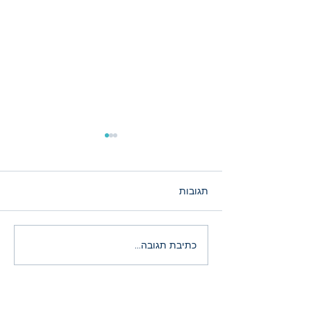
תגובות
הירידות במניות ה־AI: רעש
כתיבת תגובה...
זמני או הזדמנות היסטורית?