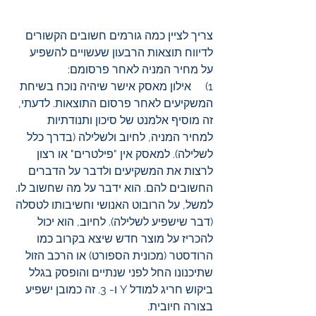
צריך לציין כמה גורמים חשובים הקשורים 
לדיווח תוצאות הרבעון שעשויים להשפיע 
על מחיר המניה לאחר פרסומם:
1)     אילון מאסק אישר שיהיה נוכח בשיחת 
המשקיעים לאחר פרסום התוצאות. לדעתי, 
זה מוסיף אלמנט של סיכון ותנודתיות 
למחיר המניה, לחיוב ולשלילה (בדרך כלל 
לשלילה). למאסק אין "פילטרים" או רצון 
לרצות את המשקיעים ולדבר על הדברים 
החשובים להם. הוא ידבר על מה שחשוב לו. 
למשל, על הרובוט האנושי וחשיבותו לטסלה 
(דבר שישפיע לשלילה). לחיוב, הוא יכול 
להכריז על מוצר חדש שיצא בקרוב כמו 
הרודסטר (מכונית הספורט) או הרכב הזול 
שתיכנונו החל לפני שנתיים והופסק בגלל 
ביקוש חריג למודל Y ו- 3. זה כמובן ישפיע 
בצורה חיובית.