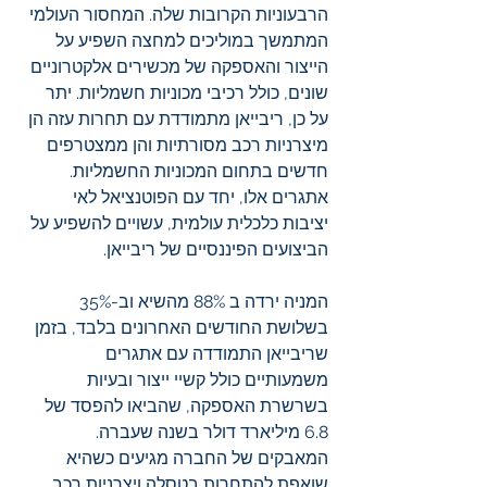
הרבעוניות הקרובות שלה. המחסור העולמי 
המתמשך במוליכים למחצה השפיע על 
הייצור והאספקה של מכשירים אלקטרוניים 
שונים, כולל רכיבי מכוניות חשמליות. יתר 
על כן, ריבייאן מתמודדת עם תחרות עזה הן 
מיצרניות רכב מסורתיות והן ממצטרפים 
חדשים בתחום המכוניות החשמליות. 
אתגרים אלו, יחד עם הפוטנציאל לאי 
יציבות כלכלית עולמית, עשויים להשפיע על 
הביצועים הפיננסיים של ריבייאן.
המניה ירדה ב 88% מהשיא וב-35% 
בשלושת החודשים האחרונים בלבד, בזמן 
שריבייאן התמודדה עם אתגרים 
משמעותיים כולל קשיי ייצור ובעיות 
בשרשרת האספקה, שהביאו להפסד של 
6.8 מיליארד דולר בשנה שעברה. 
המאבקים של החברה מגיעים כשהיא 
שואפת להתחרות בטסלה ויצרניות רכב 