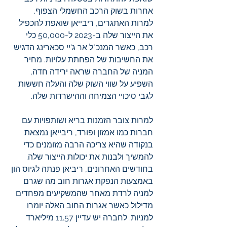
אחרות בשוק הרכב החשמלי הצפוף. 
למרות האתגרים, ריבייאן שואפת להכפיל 
את הייצור שלה ב-2023 ל-50,000 כלי 
רכב, כאשר המנכ"ל אר ג'יי סכארינג הדגיש 
את החשיבות של הפחתת עלויות. מחיר 
המניה של החברה שראה ירידה חדה, 
השפיע על שווי השוק שלה והעלה חששות 
לגבי סיכויי הצמיחה וההישרדות שלה.
למרות צובר הזמנות בריא ושותפויות עם 
חברות כמו אמזון ופורד, ריבייאן נמצאת 
בנקודה שהיא צריכה הרבה מזומנים כדי 
להמשיך ולבנות את יכולות הייצור שלה. 
בחודשים האחרונים, ריביאן פנתה לגיוס הון 
באמצעות הנפקת אגרות חוב מה שגרם 
למניה לרדת מאחר שהמשקיעים מפחדים 
מדילול כאשר אגרות החוב האלה יומרו 
למניות. לחברה יש עדיין 11.57 מיליארד 