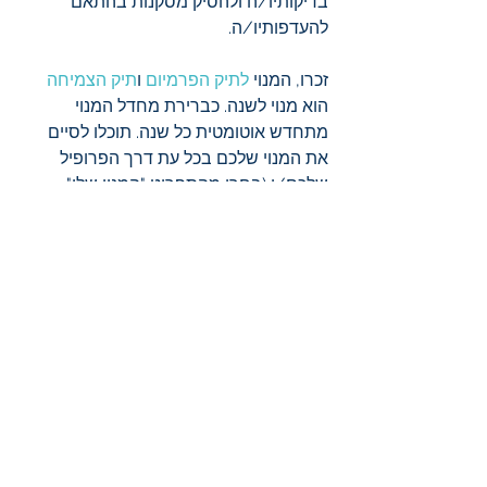
בדיקותיו/ה ולהסיק מסקנות בהתאם 
להעדפותיו/ה.    
זכרו, המנוי 
לתיק הפרמיום
 ו
תיק הצמיחה
הוא מנוי לשנה. כברירת מחדל המנוי 
מתחדש אוטומטית כל שנה. תוכלו לסיים 
את המנוי שלכם בכל עת דרך הפרופיל 
שלכם/ן (בחרו מהתפריט "המנוי שלי", 
בחרו בסוג המינוי ו"ביטול מנוי") באתר זה. 
אם אתם מקבלים את המאמרים גם 
בהודעות ווטסאפ, תוכלו גם לשלוח הודעת 
"בקשה להפסקת מנוי פרמיום או צמיחה" 
או להפסקת השליחה בווטסאפ בלבד.  