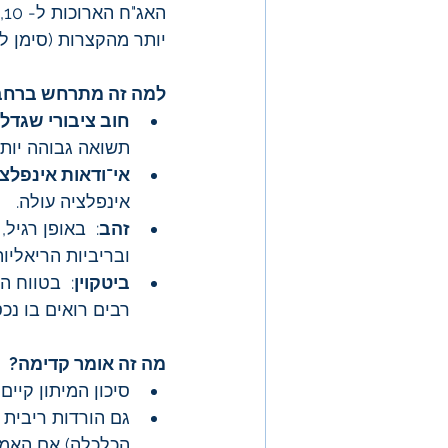
האג"ח הארוכות ל- 10, 20 ו- 30 שנה. ז"א
יותר מהקצרות (סימן ל
למה זה מתרחש ברחבי
חוב ציבורי שגדל 
תשואה גבוהה יותר
אי־ודאות אינפלצי
אינפלציה עולה.
זהב
:  באופן רגיל
ובריביות הריאליו
ביטקוין
:  בטווח 
רבים רואים בו נכ
מה זה אומר קדימה?
סיכון המיתון קיים 
גם הורדות ריבית 
הכלכלה) אם האמון