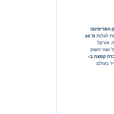
 הפרימיום
) 
ת לעלות 
מ־10 
עד זה, אורקל 
(שווי השוק 
רה קפצה ב- 
ר בעולם.