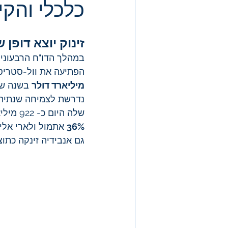
כלכלי והקי
זינוק יוצא דופן
במהלך הדו"ח הרבעוני 
הפתיעה את וול-סטריט 
מיליארד דולר
 בשנה ש
נדרשת לצמיחה שנתית
שלה היום כ- 922 מיליארד דולר) שבעבר נחשבה "שמרנית". כתוצאה מכך 
36%
 אתמול ולארי אליס
גם אנבידיה זינקה כתוצאה מכך בכ- 3.8% וכ