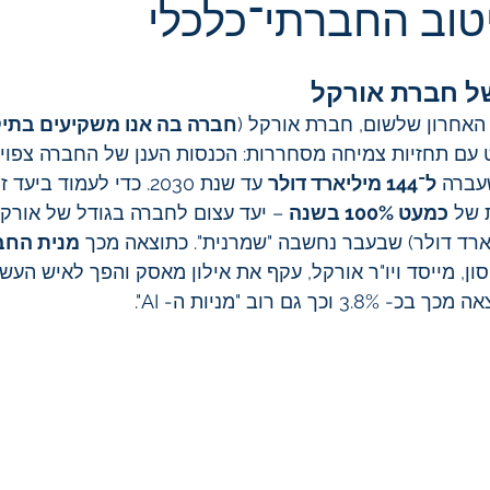
טוב החברתי־כלכלי
 של חברת אורקל
האחרון שלשום, חברת אורקל (
חברה בה אנו משקיעים בתיק
עם תחזיות צמיחה מסחררות: הכנסות הענן של החברה צפויו
עברה 
ל־144 מיליארד דולר
 עד שנת 2030. כדי לעמוד בי
 של 
כמעט 100% בשנה
 – יעד עצום לחברה בגודל של אורקל 
מנית החב
ון, מייסד ויו"ר אורקל, עקף את אילון מאסק והפך לאיש העשי
ך גם רוב "מניות ה- AI".