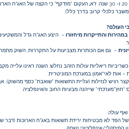
, 
העקום “מזדקף” כי הקצה של האג"ח הארוכ
משבר כלכלי קרוב בדרך כלל).
 העולם?
במהירות והתייקרות מיחזורו
 –  היצע האג"ח גדל והמשקיעים
.
ונית
 –  גם אם הכותרות מצביעות על התקררות, השוק מתמחר 
, כשריביות ריאליות עולות הזהב נחלש. השנה ראינו עלייה מקב
ת – אות לאי־אמון במערכת המוניטרית.
הקצר רגיש לנזילות (עליית התשואות “שואבת” כסף מהשוק), אך
ס “חוץ־מערכתי” שייהנה מבעיות החוב והאינפלציה.
ואף עולה.
של הפד לא מבטיחות ירידת תשואות באג"ח הארוכות (דבר ש
 הפיסקלי/אינפלציוני נשחק.