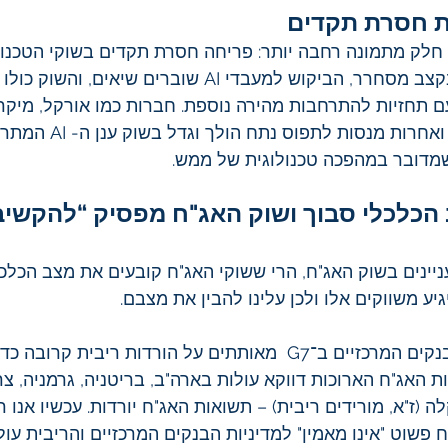
ת חסרת תקדים
חלק מתמונה רחבה יותר: פריחה חסרת תקדים בשוקי הטכנולוג
נתונים חדשים נבנים בקצב מסחרר, הביקוש למעבדי AI שוברים שיא
עם תחזיות להתרחבות מהירה נוספת. חברות כמו אורקל, מיקרוס
מטה, טסלה, OPENAI ואחרות מנסות לת
דובר במהפכה טכנולוגית של ממש.
הכלכלי סבוך ושוק האג"ח מפסיק “להקשיב
יינים בשוק האג"ח, הרי ששוקי האג"ח קובעים את מצב הכלכ
ע משווקים אלו ולכן עלינו להבין את מצבם.
בעוד שהפד ורבים מהבנקים המרכזיים ב־G7  מאותתים על הורדות ריבית ק
האג"ח הארוכות דווקא עולות בארה"ב, בריטניה, גרמניה, צרפת
 (ז"א, מורידים ריבית) – תשואות האג"ח יורדות. עכשיו אנו 
 פשוט "אינו מאמין" למדיניות הבנקים המרכזיים והריבית עול