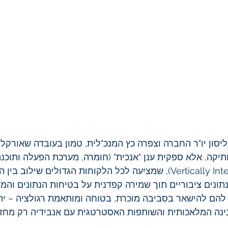
יסון יו"ר החברה וצפרה כץ המנכ"לית, טמון בעובדה שאורקל 
ותיקה, אלא ספקית ענן "אנכית" (חומרה, מערכת הפעלה ותוכנ
מלאה (Vertically Integrated Cloud), שמציעה לכל הלקוחות הגדולים שילוב ב
תונים ציבוריים תוך שמירה קפדנית על בטיחות הנתונים וה
הם להישאר בסביבה מוכרת, בטוחה ומותאמת רגולציה – יתר
בינה המלאכותית והשותפות האסטרטגית עם אנבידיה רק מחז