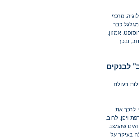
יה. מרכזי 
ים, והשוק כולו מגלגל כבר 
ופט, אמזון, 
פוס נתח הולך וגדל בשוק ענן ה- AI המתרחב, ובכך 
” לבנקים 
לות בעולם 
רובה כדי לרכך את 
 ויפן. לרוב, 
רואים שהמצב 
ה בעיקר על 