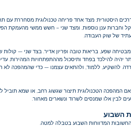
רכים היסטורית: מצד אחד פריחה טכנולוגית מסחררת עם תחז
ורקל וחברות ענן נוספות, ומצד שני – חשש ממשי מהעמקת הפע
עתיד של שוק העבודה.
יחה שפע, בריאות טובה ופריון אדיר. בצד שני — קולות של 
תר יהיה להילכד בפחד ותיסכול מההתפתחויות המהירות. עד
דה. להשקיע, ללמוד, ולהתאים עצמנו — כדי שהמהפכה לא תקר
ם המהפכה הטכנולוגית תיצור שגשוג רחב, או שמא תוביל ל
ים לבין אלו שמנסים לשרוד ונשארים מאחור.
ת השבוע
חשובות המדווחות השבוע בטבלה למטה.