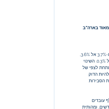
מאוד בארה"ב 
דו"ח התעסוקה לחודש יוני שהתפרסם ביום שישי הראה ששיעור האבטלה ירד מ-3.7% אל 3.6%, 
בהתאם לצפי. כמו כן, השכר הממוצע לשעת עבודה עלה ב-0.4%, מעבר לצפי של 0.3%. השינוי 
20 א' משרות חדשות, מתחת לצפי של 
היות הדוק 
ר השוק העלה את הסבירות 
ל ADP לחודש יוני הראה שבחודש האחרון נוספו 497 אלף עובדים 
וספת של 228 אלף עובדים חדשים, ומהותית 