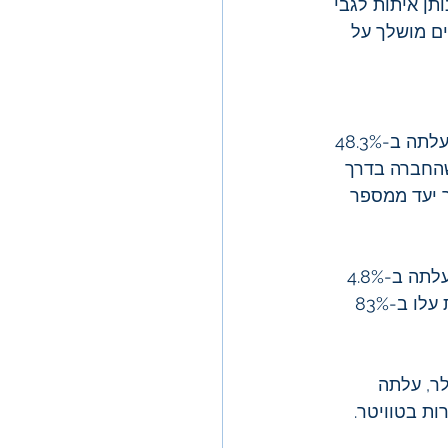
 מדד המחירים ליצרן נותן איתות לגבי  
ים מושלך על 
) יצרנית רכבים חשמליים הנסחרת בשווי של 23.2 מיליארד דולר, עלתה ב-48.3% 
החברה בדרך 
חיר יעד ממספר 
) ענקית רכבים חשמליים הנסחרת בשווי של 860 מיליארד דולר, עלתה ב-4.8% 
בשבוע החולף לאחר שדיווחה על כמות מסירות רכבים גבוהה מהצפוי. המסירות עלו ב-83% 
 של 744.6 מיליארד דולר, עלתה 
מת Threads שנועדה להתחרות בטוויטר. 