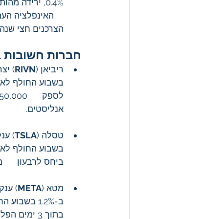
    האינפלציה הע
הצרכנים חצי שנה 
חברות חשובות ב
ריביאן (
RIVN
בשבוע החולף לאח
אנליסטים.
טסלה (
TSLA
ביחס לרבעון     
מטא (
META
בתוך 3 ימים הפלטפורמה הוסיפה 70 מיליון משתמשים חדשים.