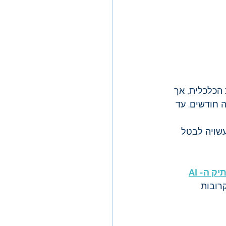
הכלכלית, אך 
 חודשים. עד 
שויה לבטל 
יק ה- AI
רובות 