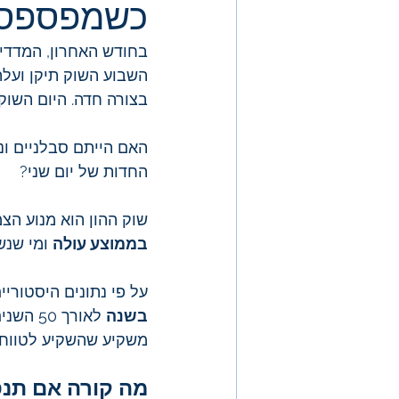
כשמפספסים את 10 ה
השבוע השוק תיקן ועלה 
בצורה חדה. היום השוק 
האם הייתם סבלניים ונ
החדות של יום שני?
שוק ההון הוא מנוע הצ
בממוצע עולה
 ומי שנש
על פי נתונים היסטוריים, שו
בשנה
 לאורך 50 השנים האחרונות.
משקיע שהשקיע לטווח ארוך של 20 שנה ונותר מושקע
מה קורה אם תנס