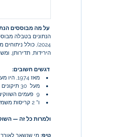
 על מה מבוססים הנתו
הירידות, תדירותן, ומ
 דגשים חשובים:
מאז 1974, היו מעל  120 ירידות של כ- 5% במדד ה- S&P500 וזה קורה כ- 3 פעמים בשנה.
מעל  30 תיקונים (-10%) .
9  פעמים השווקים היו דוביים (-20%) .
ו־ 2 קריסות משמעותיות (-50%) .
ולמרות כל זה — השוק עלה ביותר
טיפ:
 מי שנשאר לאורך 