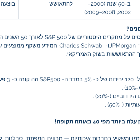
ב-50 שנה (2000–
להתאושש
בוצעה 
2002, 2008–2009)
נים?
2024), כולל ניתוחים מ־ JPMorganו-  Charles Schwab. המידע מש
שך ההתאוששות בשוק האמריקאי.
 מפי 40 באותה תקופה! 
זמן ומשקיע בחברות איכותיות — מרוויח. המפתח: 
סבלנות, לא