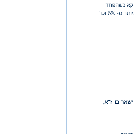
וקא כשהפחד 
שאר בו. ז"א, 