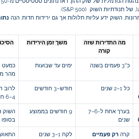
היריד
נתונ
מה התדירות שזה 
משך זמן הירידות
הסיכו
קורה
כ־3 פעמים בשנה
ימים עד שבועות
כמעט ת
מהר מא
כל 1–2 שנים
חודש–3 חודשים
לרוב חו
4–6 חודשים
בערך אחת ל-6–7 
9 חודשים בממוצע
השוק ת
שנים
בסופו 
קרה 
רק פעמיים
לקח 1–3 שנים 
התאושש