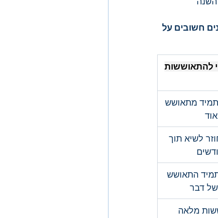
ות הן חלק מההתנהגות הנורמלית של שוק ההון. ראו נתונים סטטיסטיים מ-50 השנה 
ים חשובים על 
י להתאוששות
מיד מתאושש 
וד
זר לשיא תוך 
מיד התאושש 
של דבר
ות מלאה 