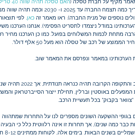
האם טסלה תהיה
), בו ניסינו להעריך כמה תצמח החברה עד 2025 ו- 30
ולים נוספים של מנית החברה). ראו מאמר זה 
כאן
 רכבים ב- 2021, הרבה מתחת לכמות המשלוחים בפועל. כמו כן הערכנו מחי
ת הערכותינו במאמר ונפרסם את המאמר שוב.
המצב הכלכלי אינו יציב והתקופה הקרו
מפעלים באוסטין וברלין, תחילת ייצור הסייברטראק והמשא
"צוואר בקבוק" בכל תעשיית הרכב.
 בגופי ההשקעה השונים מספרים לנו על התחרות שמתהווה ו
 כבר כמה שנים), אך תחרות זו אינה רלווטית כלל כי הבעיה ה
וההספקה של ר