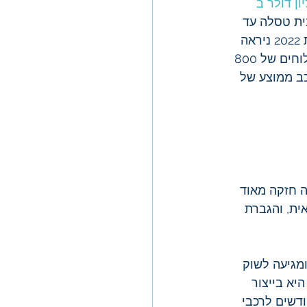
 שווה 40 טריליון דולר ב 
20 וכמה תהיה שווה מנית טסלה עד 
. לפי תוצאות 2022 ניראה 
שהיינו שמרניים מדיי (הערכותינו במודל ניצמדו לתסריט הפסימי). אנחנו הערכנו משלוחים של 800 
ר רכב ממוצע של 
בה תהיה כנראה תנודתית, אך 2022 תהיה שנה חזקה מאוד 
ית, והגברת 
מגיעה לשוק 
יא בייצור 
כבים חשמליים בשנים הבאות. בימים אלה, לקוחות ממתינים 8-12 חודשים לרכבי 