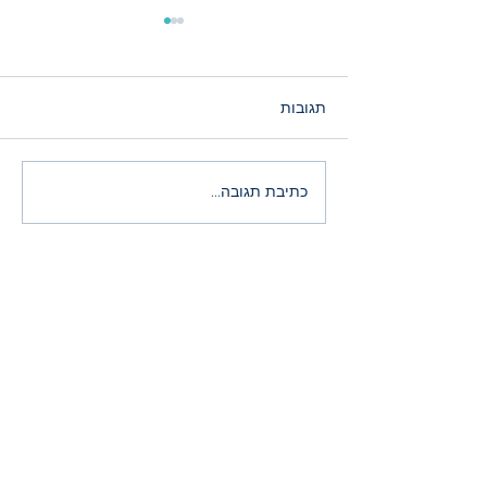
תגובות
הירידות במניות ה־AI: רעש
כתיבת תגובה...
זמני או הזדמנות היסטורית?