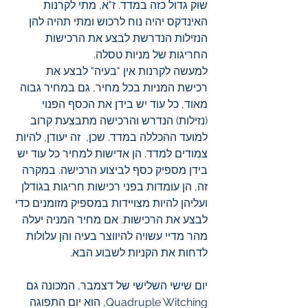
שוק גדול כזה במדד. ז"א, מתי לקרנות 
האינדקס יהיה נוח לרכוש ומתי תהיה להן 
הנזילות הנדרשת לבצע את הרכישות 
החריגות של מניות טסלה. 
למעשה לקרנות אין "בעיה" לבצע את 
רכישת המניות בכל מחיר, גם במחיר גבוה 
מאוד, כל עוד יש בידן את הכסף הפנוי 
(נזילות) הנדרש והרכישה מתבצעת קרוב 
למועד ההכללה במדד. שכן,  זה יעודן, להיות 
צמודים למדד. הן אדישות למחיר כל עוד יש 
בידן מספיק כסף לביצוע הרכישה. במקרה 
זה, הן עומדות בפני רכישות חריגות בגודלן 
ועליהן להיות מצויידות במספיק מזומנים כדי 
לבצע את הרכישות. אם מחיר המניה יעלה 
מהר מדיי עשויה להיווצר בעיה והן עלולות 
לדחות את הקניות לשבוע הבא.
יום שישי השלישי של דצמבר, המכונה גם  
Quadruple Witching, הוא יום התפוגה 