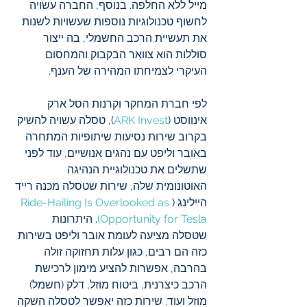
מייל ללא החלפה. בנוסף, החברה עשויה 
לחשוף טכנולוגיות נוספות שעשויות לשנות 
את תעשיית הרכב החשמלי, בה ייצור 
סוללות הוא צוואר הבקבוק והמחסום 
העיקרי לצמיחתו המהירה של הענף. 
לפי חברת המחקר וקרנות הסל ארק 
אינווסט (
ARK Invest
), טסלה עשויה להשיק 
בקרוב שירות נסיעות שיתופיות המתחרה 
באובר וליפט עם נהגים אנושיים, עוד לפני 
שתשלים את טכנולוגיית הנהיגה 
האוטונומית שלה, שירות שטסלה מכנה רייד 
היילינג (
Ride-Hailing Is Overlooked as 
(Opportunity for Tesla
. היתרונות 
שטסלה מציעה לעומת אובר וליפט בשירות 
כזה הם רבים, כגון עלות תחזוקה זולה 
בהרבה, אפשרות להציע מימון לרכישת 
הרכב כיצרנית, ביטוח מוזל, דלק (חשמל) 
מוזל ועוד. שירות כזה יאפשר לטסלה השקה 