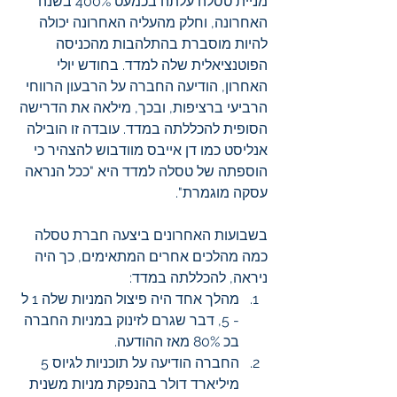
מניית טסלה עלתה בכמעט 400% בשנה 
האחרונה, וחלק מהעליה האחרונה יכולה 
להיות מוסברת בהתלהבות מהכניסה 
הפוטנציאלית שלה למדד. בחודש יולי 
האחרון, הודיעה החברה על הרבעון הרווחי 
הרביעי ברציפות, ובכך, מילאה את הדרישה 
הסופית להכללתה במדד. עובדה זו הובילה 
אנליסט כמו דן אייבס מוודבוש להצהיר כי 
הוספתה של טסלה למדד היא "ככל הנראה 
עסקה מוגמרת". 
בשבועות האחרונים ביצעה חברת טסלה 
כמה מהלכים אחרים המתאימים, כך היה 
ניראה, להכללתה במדד:
מהלך אחד היה פיצול המניות שלה 1 ל 
- 5, דבר שגרם לזינוק במניות החברה 
בכ 80% מאז ההודעה. 
החברה הודיעה על תוכניות לגיוס 5 
מיליארד דולר בהנפקת מניות משנית 