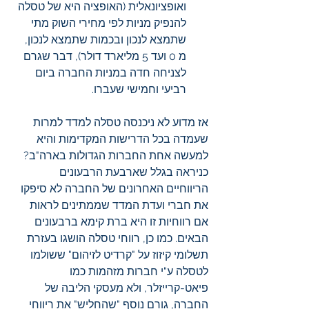
ואופציונאלית (האופציה היא של טסלה 
להנפיק מניות לפי מחירי השוק מתי 
שתמצא לנכון ובכמות שתמצא לנכון, 
מ 0 ועד 5 מליארד דולר), דבר שגרם 
לצניחה חדה במניות החברה ביום 
רביעי וחמישי שעברו. 
אז מדוע לא ניכנסה טסלה למדד למרות 
שעמדה בכל הדרישות המקדימות והיא 
למעשה אחת החברות הגדולות בארה"ב? 
כניראה בגלל שארבעת הרבעונים 
הריווחיים האחרונים של החברה לא סיפקו 
את חברי ועדת המדד שממתינים לראות 
אם רווחיות זו היא ברת קימא ברבעונים 
הבאים. כמו כן, רווחי טסלה הושגו בעזרת 
תשלומי קיזוז על "קרדיט לזיהום" ששולמו 
לטסלה ע"י חברות מזהמות כמו 
פיאט-קרייזלר, ולא מעסקי הליבה של 
החברה, גורם נוסף "שהחליש" את ריווחי 