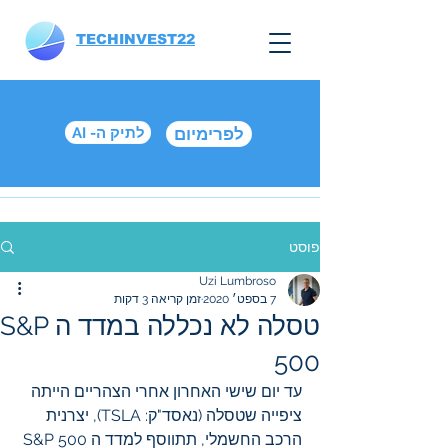
TECHINVEST22
לפרימיום
AI -לתיק ה
פוסט
Uzi Lumbroso
7 בספט׳ 2020
זמן קריאה 3 דקות
טסלה לא נכללה במדד ה S&P
500
עד יום שישי האחרון אחרי הצהריים הייתה 
ציפייה שטסלה (נאסד"ק: TSLA), יצרנית 
הרכב החשמלי, תתווסף למדד ה S&P 500 