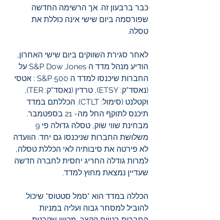
כבר ברבעון זה. אך הרשימה החדשה 
שפורסמה ביום שישי אינה כוללת את 
טסלה.  
לאחר סגירת השווקים ביום שישי האחרון, 
הודיע ​​מנהל מדד ה S&P Dow Jones על 
החברות שיכנסו למדד ה S&P 500 : אטסי 
(נאסד"ק: ETSY), טרדין (נאסד"ק: TER), 
וקטלנט (סימול: CTLT). הכללתם במדד 
תיכנס לתוקף החל מה- 21 בספטמבר. 
מבחינת שווי שוק, טסלה גדולה פי 9 
משלושת החברות שניכנסו גם יחד. הוועדה 
לא פירטה את סיבותיה לאי הכללת טסלה, 
למרות גודלה החריג יחסית לחברה חדשה 
שעדיין נמצאת מחוץ למדד. 
הכללה במדד הוא "סמל סטטוס" שיכול 
להוביל למסחר גבוה ועליה במניות 
החברות בטווח הקצר, מכיוון שקרנות 