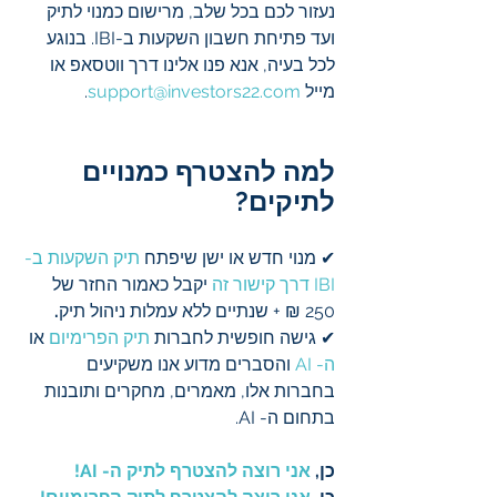
נעזור לכם בכל שלב, מרישום כמנוי לתיק 
ועד פתיחת חשבון השקעות ב-IBI. בנוגע 
לכל בעיה, אנא פנו אלינו דרך ווטסאפ או 
מייל 
support@investors22.com
.
למה להצטרף כמנויים 
לתיקים?
✔ מנוי חדש או ישן שיפתח 
תיק השקעות ב-
IBI דרך קישור זה
 יקבל כאמור החזר של 
250 ₪ + שנתיים ללא עמלות ניהול תיק
.
✔ גישה חופשית לחברות 
תיק הפרימיום
 או 
ה- AI
 והסברים מדוע אנו משקיעים 
בחברות אלו, מאמרים, מחקרים ותובנות 
בתחום ה- AI.
כן, 
אני רוצה להצטרף
לתיק ה- AI!