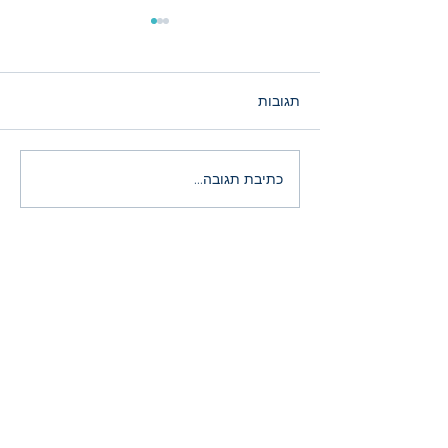
תגובות
הירידות במניות ה־AI: רעש
כתיבת תגובה...
זמני או הזדמנות היסטורית?