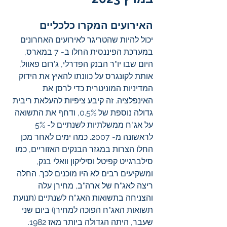
האירועים המקרו כלכליים 
יכול להיות שהטריגר לאירועים האחרונים 
במערכת הפיננסית החלו ב- 7 במארס, 
היום שבו יו"ר הבנק הפדרלי, ג'רום פאוול, 
אותת לקונגרס על כוונתו להאיץ את הידוק 
המדיניות המוניטרית כדי לרסן את 
האינפלציה. זה קיבע ציפיות להעלאת ריבית 
גדולה נוספת של 0.5%, ודחף את התשואה 
על אג"ח ממשלתיות לשנתיים ל- 5% 
לראשונה מ- 2007. כמה ימים לאחר מכן 
החלו הצרות במגזר הבנקים האזוריים, כמו 
סילברגייט קפיטל וסיליקון וואלי בנק, 
ומשקיעים רבים לא היו מוכנים לכך. החלה 
ריצה לאג"ח של ארה"ב, מחירן עלה 
והצניחה בתשואות האג"ח לשנתיים (תנועת 
תשואות האג"ח הפוכה למחירן) ביום שני 
שעבר, היתה הגדולה ביותר מאז 1982. 