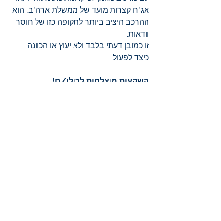
אג"ח קצרות מועד של ממשלת ארה"ב, הוא 
ההרכב היציב ביותר לתקופה כזו של חוסר 
וודאות. 
זו כמובן דעתי בלבד ולא יעוץ או הכוונה 
כיצד לפעול.
השקעות מוצלחות לכולן/ם! 
עקבו אחרינו בטוויטר 
כאן
, שם אנחנו 
מפרסמים עדכונים קצרים יותר. 
שימו לב שבמאמר זה אנחנו משתפים 
אתכם בתחזיותינו, דעותינו ושיקולינו לצורכי 
מידע, אך אין זה יעוץ או הכוונה כיצד לפעול 
ו/או לנהל את השקעותיכם. על כל אחד 
ואחת לבצע את בדיקותיו/ה ולהסיק 
מסקנות בהתאם להעדפותיו/ה. 