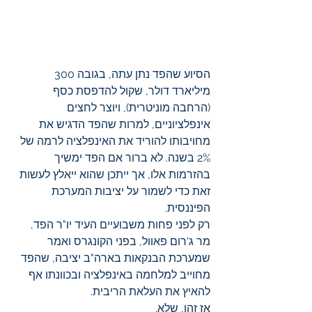
הסיוע שהפד נתן עתה, בגובה 300 
מיליארד דולר, שקול להדפסת כסף 
(הרחבה מוניטרית), ויוצר לחצים 
אינפלציוניים, למרות שהפד הדגיש את 
מחויבותו להוריד את האינפלציה לרמה של 
2% בשנה. לא ברור אם הפד ימשיך 
בהזרמות אלו, אך ייתכן שהוא ייאלץ לעשות 
זאת כדי לשמור על יציבות המערכת 
הפיננסית.
רק לפני פחות משבועיים העיד יו"ר הפד, 
מר ג'רום פאוול, בפני הקונגרס ואמר 
שמערכת הבנקאות בארה"ב יציבה, שהפד 
מחוייב למלחמה באינפלציה ובכוונתו אף 
להאיץ את העלאת הריבית.
אז זהו, שלא. 