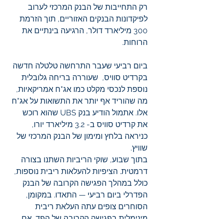
רק התחייבות של הבנק המרכזי לערוב 
לפיקדונות הבנקים האזוריים, תוך הזרמת 
300 מיליארד דולר, הרגיעה בינתיים את 
הרוחות.
ביום רביעי שעבר התרחשה טלטלה חדשה 
בקרדיט סוויס,  שעוררה בריחה גלובלית 
נוספת לנכסי מקלט כמו אג"ח אמריקאיות, 
מה שהוריד אף יותר את התשואות על אג"ח 
אלו. אתמול הודיע בנק UBS שהוא רוכש 
את קרדיט סוויס ב- 3.2 מיליארד יורו, 
כניראה בלחץ ומימון של הבנק המרכזי של 
שוויץ.
בתוך שבוע, שוקי הריביות השתנו בצורה 
דרמטית. הציפיות להעלאות ריבית נוספות, 
כולל במהלך הפגישה הקרובה של הבנק 
הפדרלי ביום רביעי — התאדו. במקומן, 
הסוחרים צופים עתה העלאת ריבית 
מינימלית בפגישה הקרובה של הפד, אם 