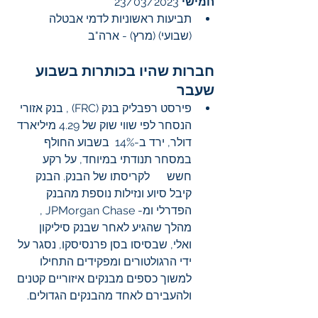
חמישי
 23/03/2023
תביעות ראשוניות לדמי אבטלה 
(שבועי) (מרץ) - ארה"ב 
חברות שהיו בכותרות בשבוע 
שעבר
פירסט רפבליק בנק (FRC) , בנק אזורי 
הנסחר לפי שווי שוק של 4.29 מיליארד 
דולר, ירד ב-14%  בשבוע החולף 
במסחר תנודתי במיוחד, על רקע 
חשש      לקריסתו של הבנק. הבנק 
קיבל סיוע ונזילות נוספת מהבנק 
הפדרלי ומ- JPMorgan Chase , 
מהלך שהגיע לאחר שבנק סיליקון 
ואלי, שבסיסו בסן פרנסיסקו, נסגר על 
ידי הרגולטורים ומפקידים התחילו 
למשוך כספים מבנקים איזוריים קטנים 
ולהעבירם לאחד מהבנקים הגדולים. 