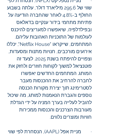
·        מניית נטפליקס (NFLX), הנסחרת לפי 
שווי של 295.6 מיליארד דולר, עלתה בשבוע 
החולף ב-4.8% לאחר שהחברה הודיעה על 
פתיחת מתחמי בידור ענקיים בדאלאס 
ובפילדלפיה, שיאפשרו למעריצים להיכנס 
לעולמות של התוכניות האהובות עליהם. 
המתחמים, שייקראו "Netflix House", יכללו 
אירועים מורכבים, חנויות מתנות ומסעדות, 
וצפויים להיפתח בשנת 2025. לצעד זה 
פוטנציאל למשוך לקוחות חוזרים ולחזק את 
המותג. המתחמים החדשים יאפשרו 
לחברה להרחיב את ההכנסות מעבר 
לסטרימינג תוך יצירת מקורות הכנסה 
נוספים והגברת הנאמנות למותג, מה שיכול 
להוביל לעלייה בערך המניה על ידי הגדלת 
מעורבות הצרכנים והכנסות ממכירות 
חוויות ומוצרים נלווים.
·        מניית אפל (AAPL), הנסחרת לפי שווי 