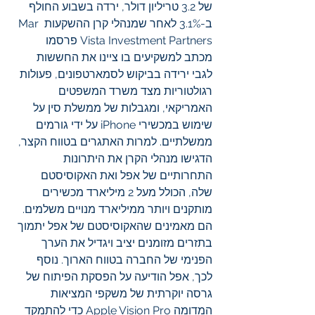
של 3.2 טריליון דולר, ירדה בשבוע החולף 
ב-3.1% לאחר שמנהלי קרן ההשקעות Mar 
Vista Investment Partners פרסמו 
מכתב למשקיעים בו ציינו את החששות 
לגבי ירידה בביקוש לסמארטפונים, פעולות 
רגולטוריות מצד משרד המשפטים 
האמריקאי, ומגבלות של ממשלת סין על 
שימוש במכשירי iPhone על ידי גורמים 
ממשלתיים. למרות האתגרים בטווח הקצר, 
הדגישו מנהלי הקרן את היתרונות 
התחרותיים של אפל ואת האקוסיסטם 
שלה, הכולל מעל 2 מיליארד מכשירים 
מותקנים ויותר ממיליארד מנויים משלמים. 
הם מאמינים שהאקוסיסטם של אפל יתמוך 
בתזרים מזומנים יציב ויגדיל את הערך 
הפנימי של החברה בטווח הארוך. נוסף 
לכך, אפל הודיעה על הפסקת הפיתוח של 
גרסה יוקרתית של משקפי המציאות 
המדומה Apple Vision Pro כדי להתמקד 