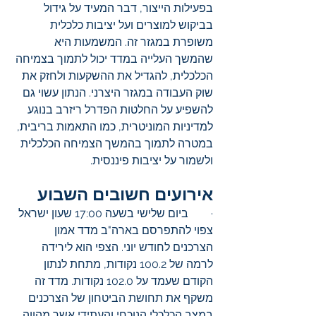
בפעילות הייצור, דבר המעיד על גידול 
בביקוש למוצרים ועל יציבות כלכלית 
משופרת במגזר זה. המשמעות היא 
שהמשך העלייה במדד יכול לתמוך בצמיחה 
הכלכלית, להגדיל את ההשקעות ולחזק את 
שוק העבודה במגזר היצרני. הנתון עשוי גם 
להשפיע על החלטות הפדרל ריזרב בנוגע 
למדיניות המוניטרית, כמו התאמות בריבית, 
במטרה לתמוך בהמשך הצמיחה הכלכלית 
ולשמור על יציבות פיננסית.
אירועים חשובים השבוע
·        ביום שלישי בשעה 17:00 שעון ישראל 
צפוי להתפרסם בארה"ב מדד אמון 
הצרכנים לחודש יוני. הצפי הוא לירידה 
לרמה של 100.2 נקודות, מתחת לנתון 
הקודם שעמד על 102.0 נקודות. מדד זה 
משקף את תחושת הביטחון של הצרכנים 
במצב הכלכלי הנוכחי והעתידי אשר מהווה 