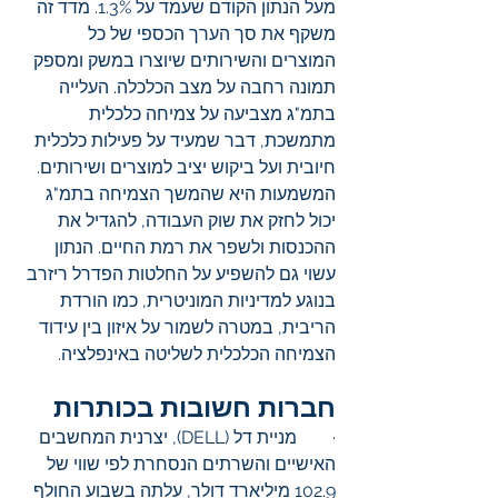
מעל הנתון הקודם שעמד על 1.3%. מדד זה 
משקף את סך הערך הכספי של כל 
המוצרים והשירותים שיוצרו במשק ומספק 
תמונה רחבה על מצב הכלכלה. העלייה 
בתמ"ג מצביעה על צמיחה כלכלית 
מתמשכת, דבר שמעיד על פעילות כלכלית 
חיובית ועל ביקוש יציב למוצרים ושירותים. 
המשמעות היא שהמשך הצמיחה בתמ"ג 
יכול לחזק את שוק העבודה, להגדיל את 
ההכנסות ולשפר את רמת החיים. הנתון 
עשוי גם להשפיע על החלטות הפדרל ריזרב 
בנוגע למדיניות המוניטרית, כמו הורדת 
הריבית, במטרה לשמור על איזון בין עידוד 
הצמיחה הכלכלית לשליטה באינפלציה.
חברות חשובות בכותרות 
·        מניית דל (DELL), יצרנית המחשבים 
האישיים והשרתים הנסחרת לפי שווי של 
102.9 מיליארד דולר, עלתה בשבוע החולף 