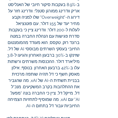
ב-8.9% בעקבות סיקור חיובי של האנליסט 
אריק וודרינג ממורגן סטנלי. וודרינג חזר על 
דירוג ה-"Overweight" שלו למניה וקבע 
מחיר יעד של 155 דולר, עם פוטנציאל 
לעלות ל-200 דולר. וודרינג ציין כי בעקבות 
סדרת פגישות עם הנהלת החברה במטה 
ברונד רוק, טקסס, הוא מעודד מהמומנטום 
החיובי בעסקי השרתים מבוססי AI של דל, 
שזינקו ב-30% ברבעון האחרון והגיעו ל-3.8 
מיליארד דולר. ההכנסות משרתים ורשתות 
עלו ב-42% ברבעון האחרון. בנוסף, אילון 
מאסק חשף כי דל תהיה שותפה מרכזית 
בבניית תשתית ה-AI של xAI, מה שהגביר 
את ההתלהבות בקרב המשקיעים. מנכ"ל 
דל, מייקל דל, ציין כי החברה בונה "מפעל 
AI" עם xAI, מה שמוסיף לתחזיות הצמיחה 
החיוביות עבור דל בתחום ה-AI.