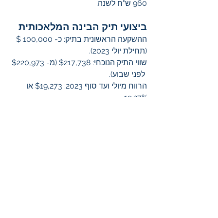
960 ש"ח לשנה.
ביצועי תיק הבינה המלאכותית
ההשקעה הראשונית בתיק: כ- 100,000 $ 
(תחילת יולי 2023).
שווי התיק הנוכחי: $217,738 (מ- $220,973 
 לפני שבוע).
הרווח מיולי ועד סוף 2023: $19,273 או 
19.27%.
העלייה בשווי התיק מתחילת השנה (בשנת 
2024): 82.40%
ס"ה עלה תיק ה AI ב- 117.54% תוך 11 
חודשים מהשקתו.
תוכלו להצטרף לתיק הבינה המלאכותית 
ולראות מי הן החברות המרכיבות את 
התיק 
כאן
.
 מחיר תיק הבינה המלאכותית 
הוא 60 ש"ח לחודש או 720 ש"ח לשנה.