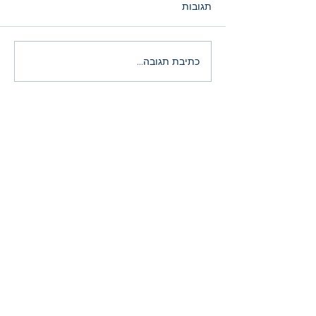
תגובות
הירידות במניות ה־AI: רעש
כתיבת תגובה...
זמני או הזדמנות היסטורית?